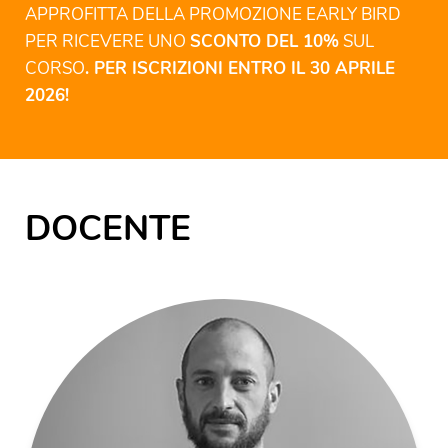
APPROFITTA DELLA PROMOZIONE EARLY BIRD
PER RICEVERE UNO
SCONTO DEL 10%
SUL
CORSO
. PER ISCRIZIONI ENTRO IL 30 APRILE
2026!
DOCENTE