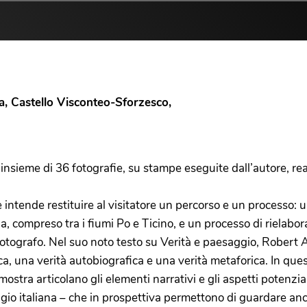
a, Castello Visconteo-Sforzesco,
nsieme di 36 fotografie, su stampe eseguite dall’autore, reali
intende restituire al visitatore un percorso e un processo: un
, compreso tra i fiumi Po e Ticino, e un processo di rielaboraz
 e fotografo. Nel suo noto testo su Verità e paesaggio, Rober
ica, una verità autobiografica e una verità metaforica. In que
mostra articolano gli elementi narrativi e gli aspetti potenzi
aggio italiana – che in prospettiva permettono di guardare anc