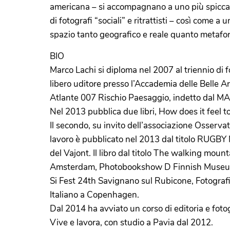
americana – si accompagnano a uno più spiccato
di fotografi “sociali” e ritrattisti – così come 
spazio tanto geografico e reale quanto metafor
BIO
Marco Lachi si diploma nel 2007 al triennio di 
libero uditore presso l’Accademia delle Belle Ar
Atlante 007 Rischio Paesaggio, indetto dal MA
Nel 2013 pubblica due libri, How does it feel to 
Il secondo, su invito dell’associazione Osservat
lavoro è pubblicato nel 2013 dal titolo RUGBY N
del Vajont. Il libro dal titolo The walking m
Amsterdam, Photobookshow D Finnish Museum of
Si Fest 24th Savignano sul Rubicone, Fotograf
Italiano a Copenhagen.
Dal 2014 ha avviato un corso di editoria e fot
Vive e lavora, con studio a Pavia dal 2012.